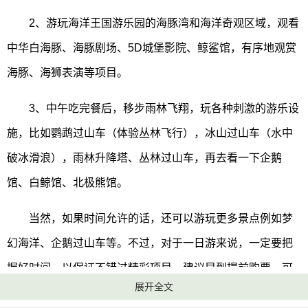
2、游玩海洋王国游乐园的海豚湾和海洋奇观区域，观看
中华白海豚、海豚剧场、5D城堡影院、鲸鲨馆，有序地观赏
海豚、海狮表演等项目。
3、中午吃完餐后，移步雨林飞翔，玩各种刺激的游乐设
施，比如鹦鹉过山车（体验丛林飞行），冰山过山车（水中
破冰滑浪），雨林升降塔、丛林过山车，再去看一下企鹅
馆、白鲸馆、北极熊馆。
当然，如果时间允许的话，还可以游玩更多景点例如梦
幻海洋、企鹅过山车等。不过，对于一日游来说，一定要把
握好时间，以保证不错过精彩项目。建议早到提前购票，可
展开全文
适当利用班车（需收费）和步行路线的组合方式，以最佳的