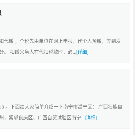
思
扣代缴 ，个税先由单位在网上申报，代个人预缴，等到发
。 扣缴义务人在代扣税款时，必...
[详细]
nng qū 。下面给大家简单介绍一下南宁市邕宁区： 广西壮族自
，紧邻良庆区、广西自贸试验区南宁...
[详细]