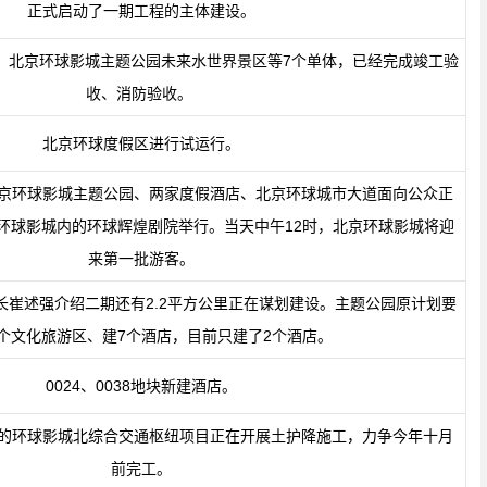
正式启动了一期工程的主体建设。
月，北京环球影城主题公园未来水世界景区等7个单体，已经完成竣工验
收、消防验收。
北京环球度假区进行试运行。
京环球影城主题公园、两家度假酒店、北京环球城市大道面向公众正
环球影城内的环球辉煌剧院举行。当天中午12时，北京环球影城将迎
来第一批游客。
长崔述强介绍二期还有2.2平方公里正在谋划建设。主题公园原计划要
个文化旅游区、建7个酒店，目前只建了2个酒店。
0024、0038地块新建酒店。
的环球影城北综合交通枢纽项目正在开展土护降施工，力争今年十月
前完工。