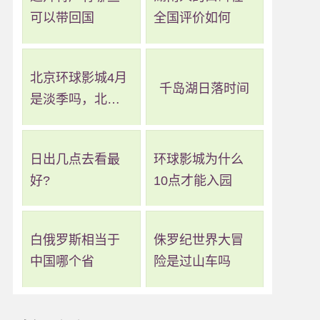
可以带回国
全国评价如何
北京环球影城4月
千岛湖日落时间
是淡季吗，北京
环球影城几月算
淡季
日出几点去看最
环球影城为什么
好?
10点才能入园
白俄罗斯相当于
侏罗纪世界大冒
中国哪个省
险是过山车吗