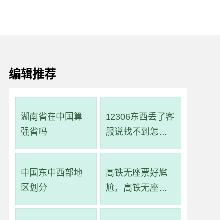
编辑推荐
湖南省在中国算
12306东西丢了客
强省吗
服说找不到怎么
办
中国东中西部地
高铁无座票好尴
区划分
尬，高铁无座票
就是一直站着吗