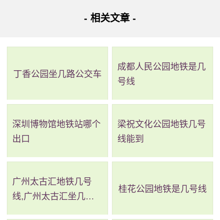
娱乐外，还有紧急避险、调节生态气候、涵养水源的功能。
- 相关文章 -
到长乐公园不仅能休闲、娱乐，而且还能健身，修身养性。
对市民来说，确实是一个好去处。特别是老西安，更是经机
成都人民公园地铁是几
票客户回园里来拍照留念。夏天去长乐公园，有茂密的树林
丁香公园坐几路公交车
号线
能为游客遮阳，在避暑功能;春天去园内，能欣赏百花齐放的
景色;秋天去园内可以品尝野果吃，在丰收的喜悦;冬天去园
内，能看到银装素裹的景象。
深圳博物馆地铁站哪个
梁祝文化公园地铁几号
出口
线能到
广州太古汇地铁几号
桂花公园地铁是几号线
线,广州太古汇坐几号
地铁