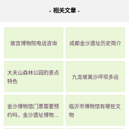
公园的主要景点，铁壁山位于长风公园北部，占地大约
- 相关文章 -
15亩，与银锄湖同，为公园主景。铁壁山高26米，是上海公
园中人造山最高的一座。主峰周围分布着高低不等的次峰，
东南方向有一条崎岖的山路通往顶峰。在山上的各个方向有
故宫博物院电话咨询
成都金沙遗址历史简介
各种不同景色。东南有幽静的山谷，西南有环形的睡莲池，
之中有各种颜色的睡莲。东西坡各有一个朱婷，西面的亭子
叫探岳，东面的亭子叫听泉。在主峰的顶上有一个将近20平
大夫山森林公园的景点
九龙坡离沙坪坝多远
方米的石台。登上10台能看见整个公园的景色。在东南的赤
特色
峰顶上也有小平台。台上有石桌石凳走累了可以在这里休
息，吃点零食。
金沙博物馆门票需要预
临沂市博物馆有哪些文
约吗，金沙遗址博物馆
物
另一家景观银锄湖也有很多好玩的地方。这里非常适合
需要预约吗
周末休闲放松。有时间一定要带上家人一起来这里。公园免