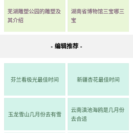
费向游客开放。但是长风海洋世界和游乐项目需要收费。
芜湖雕塑公园的雕塑及
湖南省博物馆三宝哪三
其介绍
宝
地铁线路：上海地铁15号线
公交线路：乘44、67、94、216、551、754、765、
- 编辑推荐 -
766、837、846、856、858、876等。
芬兰看极光最佳时间
新疆杏花最佳时间
云南滇池海鸥是几月份
玉龙雪山几月份去有雪
去合适