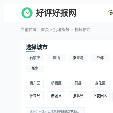
好评好报网
当前位置：
首页
>
拥堵指数
> 拥堵信息
选择城市
石家庄
唐山
秦皇岛
邯郸
衡水
桥东区
桥西区
蔚县
宣化区
怀来县
赤城县
张北县
下花园区
说明：只显示已收录拥堵指数的地区。