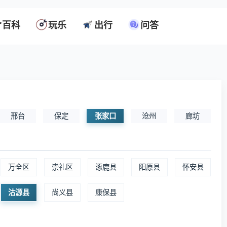
百科
玩乐
出行
问答
邢台
保定
张家口
沧州
廊坊
万全区
崇礼区
涿鹿县
阳原县
怀安县
沽源县
尚义县
康保县