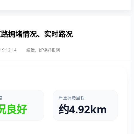
道路拥堵情况、实时路况
9:12:14
编辑：好评好报网
度
严重拥堵里程
况良好
约4.92km