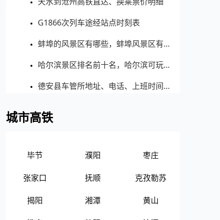
天水到沧州高铁直达、换乘票价明细
G1866次列车途经站点时刻表
蚌埠的风景区有哪些，蚌埠风景区有哪些景点
哈尔滨景区排名前十名，哈尔滨可玩的景点
德安县车管所地址、电话、上班时间、能处理违章吗
城市高铁
毕节
濮阳
枣庄
张家口
抚顺
克孜勒苏
揭阳
湘潭
黄山