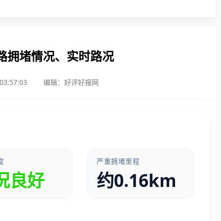
路拥堵情况、实时路况
3:57:03
编辑：好评好报网
度
严重拥堵里程
况良好
约0.16km