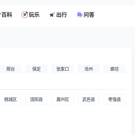
百科
玩乐
出行
问答
邢台
保定
张家口
沧州
廊坊
桃城区
饶阳县
冀州区
武邑县
枣强县