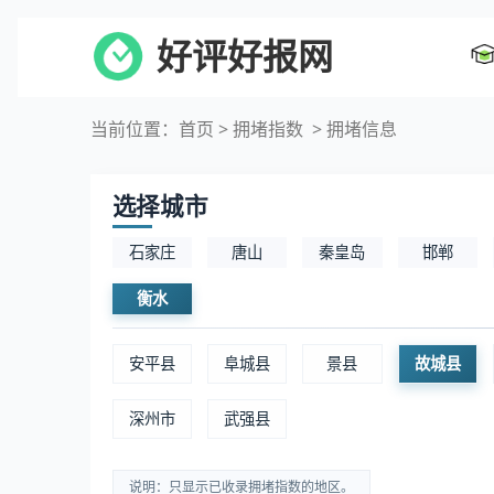
好评好报网
当前位置：
首页
>
拥堵指数
> 拥堵信息
选择城市
石家庄
唐山
秦皇岛
邯郸
衡水
安平县
阜城县
景县
故城县
深州市
武强县
说明：只显示已收录拥堵指数的地区。