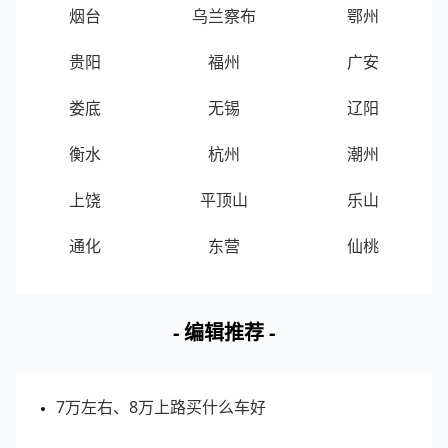
排名
区域
位置
拥堵指数
烟台
乌兰察布
鄂州
贵阳
福州
广安
1
长风·国贸第六馆
太原晋源区
1.11
娄底
无锡
辽阳
📊 数据说明：客流指数为区域范围内实时客流的指
衡水
杭州
潮州
数化值，客流指数越大表示该区域内客流越多。
上饶
平顶山
乐山
通化
东营
仙桃
- 编辑推荐 -
7万左右、8万上路买什么车好