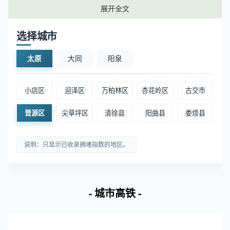
2
晋祠博物馆
太原晋源区
0.92
展开全文
3
蒙山景区
太原晋源区
0.86
选择城市
4
晋祠公园
太原晋源区
0.81
太原
大同
阳泉
5
太山龙泉寺
太原晋源区
0.75
小店区
迎泽区
万柏林区
杏花岭区
古交市
晋源区
尖草坪区
清徐县
阳曲县
娄烦县
6
蒙山大佛
太原晋源区
0.65
说明：只显示已收录拥堵指数的地区。
📊 数据说明：客流指数为区域范围内实时客流的指
数化值，客流指数越大表示该区域内客流越多。
- 城市高铁 -
太原晋源区商场周边实时拥堵排名