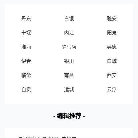
📊 数据说明：客流指数为区域范围内实时客流的指
丹东
白银
雅安
数化值，客流指数越大表示该区域内客流越多。
十堰
内江
阳泉
湘西
驻马店
吴忠
伊春
银川
白城
临沧
南昌
西安
自贡
运城
云浮
- 编辑推荐 -