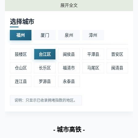
展开全文
福州台江区景区周边实时拥堵排名
选择城市
暂无数据
福州
厦门
泉州
漳州
福州台江区商场周边实时拥堵排名
鼓楼区
台江区
闽侯县
平潭县
晋安区
排名
区域
位置
拥堵指数
仓山区
长乐区
福清市
马尾区
闽清县
1
福州苏宁广场
福州台江区
1.02
连江县
罗源县
永泰县
2
宝龙广场
福州台江区
1.02
说明：只显示已收录拥堵指数的地区。
3
万象九宜城
福州台江区
1.01
4
万达广场(鳌江路店)
福州台江区
0.93
- 城市高铁 -