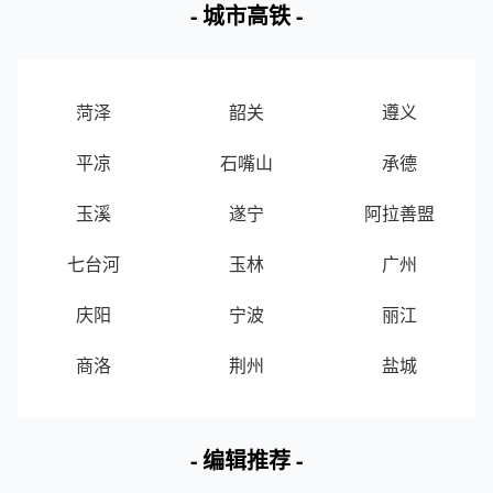
- 城市高铁 -
菏泽
韶关
遵义
平凉
石嘴山
承德
玉溪
遂宁
阿拉善盟
七台河
玉林
广州
庆阳
宁波
丽江
商洛
荆州
盐城
- 编辑推荐 -