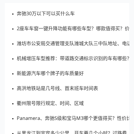
奔驰30万以下可以买什么车
2座车车窗一键升降功能有哪些车型？哪款值得买？价
潍坊市公安局交通管理支队潍城大队三中队地址、电话
机械增压车型推荐：带道路交通标示识别的车有哪些？
新能源汽车哪个牌子的车质量好
高洪地铁站是几号线、首末班车时间表
衢州限号限行规定、时间、区域
Panamera、奔驰S级和宝马M3哪个更值得买？性价
从黑龙江到宜宾多少公里、开车要几个小时？过路费、