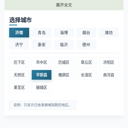
展开全文
济南平阴县景区周边实时拥堵排名
选择城市
暂无数据
济南
青岛
淄博
烟台
潍坊
济南平阴县商场周边实时拥堵排名
济宁
泰安
临沂
德州
暂无数据
历下区
市中区
历城区
章丘区
济阳区
天桥区
平阴县
槐荫区
长清区
商河县
莱芜区
钢城区
说明：只显示已收录拥堵指数的地区。