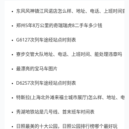
24
西太康路360广场
郑州金水区
东风风神镇江风诺店怎么样、地址、电话、上班时间查
25
丹尼斯百货(人民路店)
郑州管城回族区
郑州5年8万公里的奇瑞瑞虎8二手车多少钱
26
郑州正大乐城
郑州金水区
G6127次列车途经站点时刻表
27
丹尼斯1天地
郑州金水区
寮步交管大队地址、电话、上班时间、能处理违章吗
28
永威木色购物公园
郑州金水区
最漂亮的宝马车图片
29
丹尼斯7天地
郑州金水区
D6257次列车途经站点时刻表
特斯拉(上海北外滩来福士城市展厅)怎么样、地址、电
30
中大门国际购物公园
郑州管城回族区
秀湖地铁站是几号线、首末班车时间表
📊 数据说明：客流指数为区域范围内实时客流的指
日照最美的十大公园，日照公园排行榜哪个最好玩
数化值，客流指数越大表示该区域内客流越多。