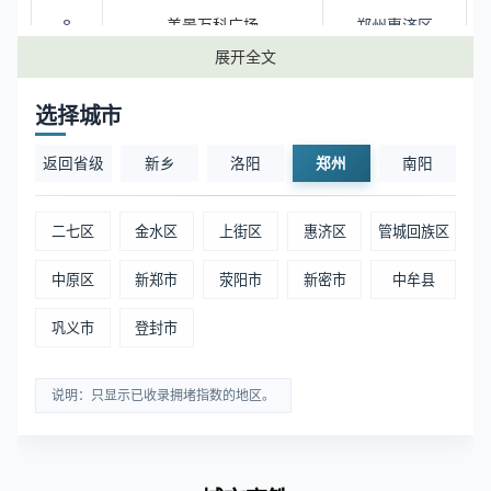
8
美景万科广场
郑州惠济区
展开全文
9
华润万象城
郑州二七区
选择城市
10
高新万科广场
郑州中原区
返回省级
新乡
洛阳
郑州
南阳
11
郑州首创奥特莱斯(建设中)
郑州荥阳市
二七区
金水区
上街区
惠济区
管城回族区
12
大上海城
郑州金水区
中原区
新郑市
荥阳市
新密市
中牟县
13
宝龙广场
郑州金水区
巩义市
登封市
14
乐尚天地生活广场
郑州管城回族区
说明：只显示已收录拥堵指数的地区。
15
郑州熙地港购物中心
郑州金水区