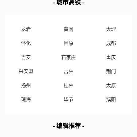
- 城市高铁 -
16
新世界百货(郑州店)
郑州管城回族区
17
郑州杉杉奥特莱斯购物广场
郑州中牟县
龙岩
黄冈
大理
18
华盛奥特莱斯
郑州新郑市
怀化
固原
成都
19
瀚海北金商业中心
郑州金水区
吉安
石家庄
重庆
兴安盟
吉林
荆门
20
美景龙堂·万科广场
郑州管城回族区
扬州
桂林
太原
21
丹尼斯百货(花园店)
郑州金水区
琼海
毕节
濮阳
22
太格茂
郑州金水区
23
硅谷广场
郑州金水区
- 编辑推荐 -