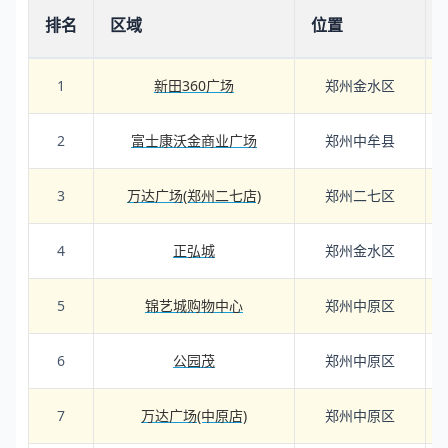
排名
区域
位置
1
新田360广场
郑州金水区
2
富士康沃金商业广场
郑州中牟县
3
万达广场(郑州二七店)
郑州二七区
4
正弘城
郑州金水区
5
锦艺城购物中心
郑州中原区
6
公园茂
郑州中原区
7
万达广场(中原店)
郑州中原区