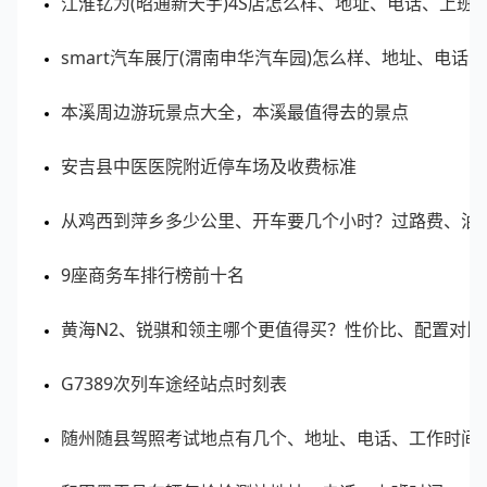
江淮钇为(昭通新天宇)4S店怎么样、地址、电话、上班
5
世界城广场
武汉洪山区
0.89
smart汽车展厅(渭南申华汽车园)怎么样、地址、电话
6
武汉保利广场
武汉洪山区
0.86
本溪周边游玩景点大全，本溪最值得去的景点
安吉县中医医院附近停车场及收费标准
7
光谷天地
武汉洪山区
0.85
从鸡西到萍乡多少公里、开车要几个小时？过路费、油
8
金地广场
武汉洪山区
0.83
9座商务车排行榜前十名
📊 数据说明：客流指数为区域范围内实时客流的指
黄海N2、锐骐和领主哪个更值得买？性价比、配置对比
数化值，客流指数越大表示该区域内客流越多。
G7389次列车途经站点时刻表
随州随县驾照考试地点有几个、地址、电话、工作时间