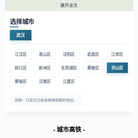
展开全文
📊 数据说明：客流指数为区域范围内实时客流的指
数化值，客流指数越大表示该区域内客流越多。
选择城市
武汉
武汉洪山区景区周边实时拥堵排名
江汉区
青山区
汉阳区
武昌区
江岸区
排名
区域
位置
拥堵指
硚口区
新洲区
东西湖区
黄陂区
洪山区
1
东湖落雁景区
武汉洪山区
1.79
蔡甸区
汉南区
江夏区
2
中国地质大学逸夫博物馆
武汉洪山区
0.97
说明：只显示已收录拥堵指数的地区。
3
武汉欢乐谷
武汉洪山区
0.92
- 城市高铁 -
4
马鞍山森林公园
武汉洪山区
0.84