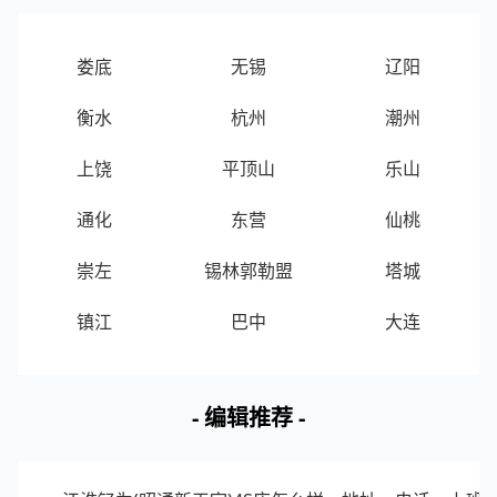
📊 数据说明：客流指数为区域范围内实时客流的指
娄底
无锡
辽阳
数化值，客流指数越大表示该区域内客流越多。
衡水
杭州
潮州
上饶
平顶山
乐山
武汉洪山区商场周边实时拥堵排名
通化
东营
仙桃
排名
区域
位置
拥堵指数
崇左
锡林郭勒盟
塔城
1
银泰创意城
武汉洪山区
1.15
镇江
巴中
大连
2
群光广场
武汉洪山区
1.14
- 编辑推荐 -
3
南湖维嘉佰港城
武汉洪山区
1.08
4
世界城光谷步行街
武汉洪山区
0.89