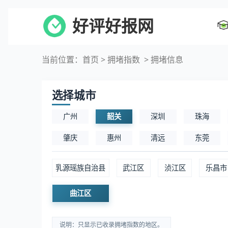
好评好报网
当前位置：
首页
>
拥堵指数
> 拥堵信息
选择城市
广州
韶关
深圳
珠海
肇庆
惠州
清远
东莞
乳源瑶族自治县
武江区
浈江区
乐昌市
曲江区
说明：只显示已收录拥堵指数的地区。