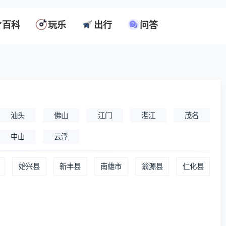
百科
玩乐
出行
问答
汕头
佛山
江门
湛江
茂名
中山
云浮
始兴县
新丰县
南雄市
翁源县
仁化县