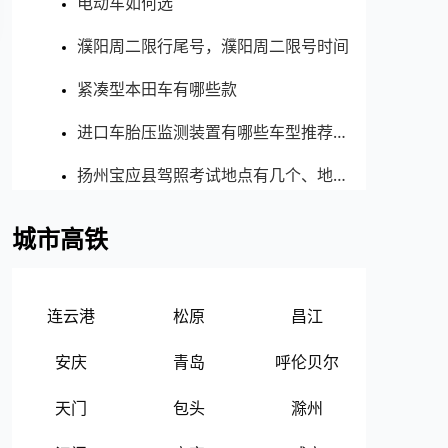
电动车如何选
濮阳周二限行尾号，濮阳周二限号时间
紧凑型本田车有哪些款
进口车胎压监测装置有哪些车型推荐，哪款好
扬州宝应县驾照考试地点有几个、地址、电话、工作时间
城市高铁
连云港
松原
昌江
安庆
青岛
呼伦贝尔
天门
包头
滁州