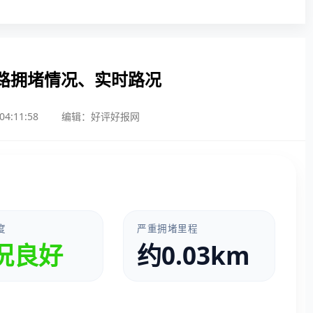
路拥堵情况、实时路况
4:11:58
编辑：好评好报网
度
严重拥堵里程
况良好
约0.03km