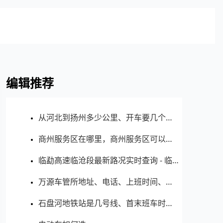
编辑推荐
从河北到扬州多少公里、开车要几个小时？过路费、油费等
商州服务区在哪里，商州服务区可以加油充电吗？
临勐高速临沧段最新路况实时查询 - 临沧临勐高速最新消息 - 车流量大吗
万源车管所地址、电话、上班时间、能处理违章吗
石盘河地铁站是几号线、首末班车时间表