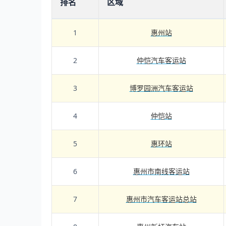
排名
区域
1
惠州站
2
仲恺汽车客运站
3
博罗园洲汽车客运站
4
仲恺站
5
惠环站
6
惠州市南线客运站
7
惠州市汽车客运站总站