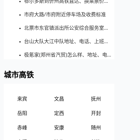
鄂尔多斯到忻州高铁直达、换乘票价明细
市府大路/市府附近停车场及收费标准
北票市东官镇派出所公安综合服务室地址、电话、上班时间、能处理违章吗
台山大队大江中队地址、电话、上班时间、能处理违章吗
极氪家(郑州省汽贸)怎么样、地址、电话、上班时间查询
城市高铁
来宾
文昌
抚州
岳阳
定西
开封
赤峰
安康
随州