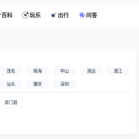
百科
玩乐
出行
问答
茂名
珠海
中山
清远
湛江
汕头
肇庆
深圳
龙门县