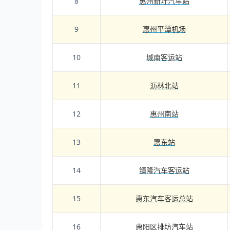
8
惠州新圩汽车站
9
惠州平潭机场
10
城南客运站
11
沥林北站
12
惠州南站
13
惠东站
14
镇隆汽车客运站
15
惠东汽车客运总站
16
惠阳区排坊汽车站