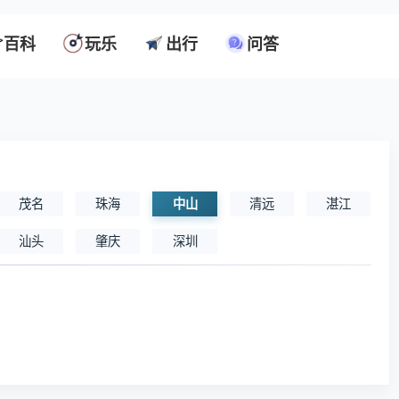
百科
玩乐
出行
问答
茂名
珠海
中山
清远
湛江
汕头
肇庆
深圳