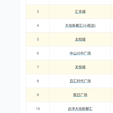
3
汇丰城
4
大信新都汇(小榄店)
5
太阳城
6
中山兴中广场
7
天悦城
8
百汇时代广场
9
假日广场
10
远洋大信新都汇