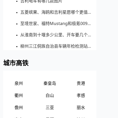
吉利电车有哪几款图片
五菱缤果、海鸥和吉利星愿哪个更值得买？性价比、配置对比
至境世家、福特Mustang和极氪009哪个更值得买？性价比、配置对比
从淮南到十堰多少公里、开车要几个小时？过路费、油费等
柳州三江侗族自治县车辆年检检测站地址、电话、上班时间
城市高铁
泉州
秦皇岛
贵港
衢州
白山
孝感
儋州
三亚
丽水