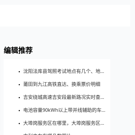
编辑推荐
沈阳法库县驾照考试地点有几个、地址、电话、工作时间
莆田到九江高铁直达、换乘票价明细
吉安绕城高速吉安段最新路况实时查询 - 吉安吉安绕城高速最新消息 - 车流量大吗
电池容量90kWh以上带并线辅助的车有哪些？哪款好？推荐选购指南
大埠岗服务区在哪里，大埠岗服务区可以加油充电吗？