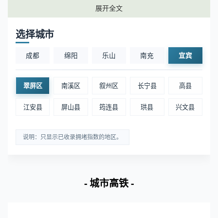
4
宜宾高速公路客运站
宜宾翠屏区
0.87
展开全文
5
宜宾临港客运站
宜宾翠屏区
0.86
选择城市
成都
绵阳
乐山
南充
宜宾
6
王场乡客运站
宜宾翠屏区
0.81
7
白花客运站
宜宾翠屏区
0.8
翠屏区
南溪区
叙州区
长宁县
高县
江安县
屏山县
筠连县
珙县
兴文县
8
宜宾五粮液机场
宜宾翠屏区
0.78
说明：只显示已收录拥堵指数的地区。
📊 数据说明：客流指数为区域范围内实时客流的指
数化值，客流指数越大表示该区域内客流越多。
- 城市高铁 -
宜宾翠屏区景区周边实时拥堵排名