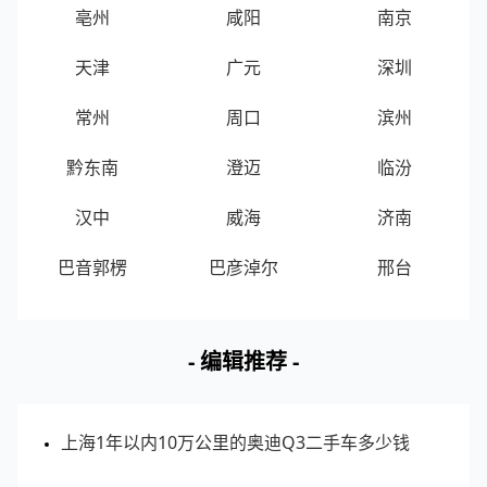
亳州
咸阳
南京
排名
区域
位置
拥堵指
天津
广元
深圳
1
李庄古镇
宜宾翠屏区
0.98
常州
周口
滨州
2
白塔山景区
宜宾翠屏区
0.91
黔东南
澄迈
临汾
3
人民公园
宜宾翠屏区
0.9
汉中
威海
济南
巴音郭楞
巴彦淖尔
邢台
4
流杯池公园
宜宾翠屏区
0.9
5
天池公园
宜宾翠屏区
0.9
- 编辑推荐 -
6
大观楼
宜宾翠屏区
0.9
上海1年以内10万公里的奥迪Q3二手车多少钱
7
翠屏山公园
宜宾翠屏区
0.89