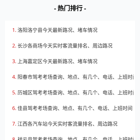
- 热门排行 -
2
叙府商城
宜宾翠屏区
0.9
3
洋洋百货(大观楼店)
宜宾翠屏区
0.89
洛阳洛宁县今天最新路况、堵车情况
长沙各商场今天实时客流量排名、周边路况
4
圣大商厦
宜宾翠屏区
0.89
上海嘉定区今天最新路况、堵车情况
📊 数据说明：客流指数为区域范围内实时客流的指
阳春市驾考考场查询、地点、有几个、电话、上班时间
数化值，客流指数越大表示该区域内客流越多。
历城区驾考考场查询、地点、有几个、电话、上班时间
佳县驾考考场查询、地点、有几个、电话、上班时间
江西各汽车站今天实时客流量排名、周边路况
祥云县驾考考场查询、地点、有几个、电话、上班时间