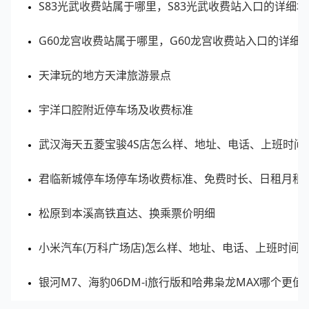
S83光武收费站属于哪里，S83光武收费站入口的详细地
8
大地坡公园
宜宾翠屏区
0.89
G60龙宫收费站属于哪里，G60龙宫收费站入口的详细
9
五粮液生态园区
宜宾翠屏区
0.88
天津玩的地方天津旅游景点
10
岷江新区城市中央公园
宜宾翠屏区
0.84
宇洋口腔附近停车场及收费标准
📊 数据说明：客流指数为区域范围内实时客流的指
武汉海天五菱宝骏4S店怎么样、地址、电话、上班时间
数化值，客流指数越大表示该区域内客流越多。
君临新城停车场停车场收费标准、免费时长、日租月租
松原到本溪高铁直达、换乘票价明细
宜宾翠屏区商场周边实时拥堵排名
小米汽车(万科广场店)怎么样、地址、电话、上班时间
排名
区域
位置
拥堵指数
银河M7、海豹06DM-i旅行版和哈弗枭龙MAX哪个更
1
银龙广场
宜宾翠屏区
0.9