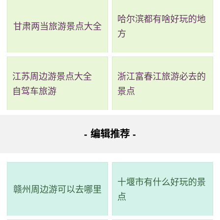
哈尔滨都有啥好玩的地
甘肃两当旅游景点大全
方
江苏周边游景点大全
浙江富春江旅游必去的
自驾车旅游
景点
2、哈巴湖生态旅游区
- 编辑推荐 -
评级：AAAA
地址：宁夏回族自治区吴忠市盐池县王乐井乡
十堰市有什么好玩的景
哈巴湖生态观光旅游区位于宁夏盐池县中北部，属于盐
赣州周边游可以去哪里
点
（同）香（山）干旱草原荒漠区。该景区南北长38公里，东