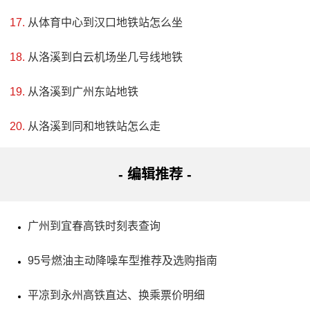
从体育中心到汉口地铁站怎么坐
从洛溪到白云机场坐几号线地铁
4、镇北堡西部影视城
从洛溪到广州东站地铁
评级：AAAAA
从洛溪到同和地铁站怎么走
地址：银川市西夏区镇北堡110国道路东
- 编辑推荐 -
位于贺兰山东麓的镇北堡西部影城是一处非常有趣的旅
游景点，距离银川市火车站25公里。这里通过智力策划和现
广州到宜春高铁时刻表查询
代企业管理理念，在保护文物的基础上将废墟打造成银川首
95号燃油主动降噪车型推荐及选购指南
家国家5A级旅游景区，并获得多项荣誉。它也被评为“中国品
牌100强”和“亚洲品牌500强”。这一点充分说明了该景点的独
平凉到永州高铁直达、换乘票价明细