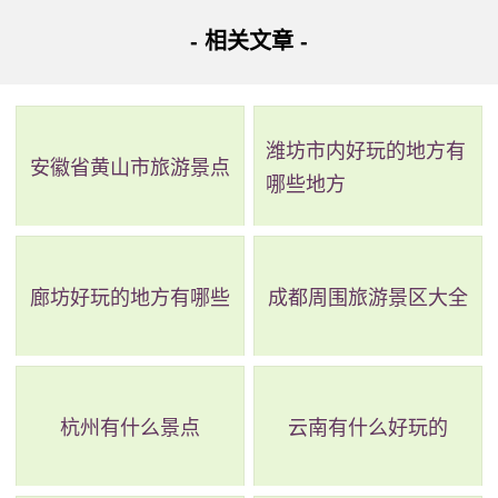
得名“庙庙湖”。自2009年以来，宁夏天源复藏农业开发有限
- 相关文章 -
公司投资1.5亿元，分三期进行开发建设庙庙湖景区，主要包
括引水上山工程、道路硬化工程、电路增设工程、节水灌溉
工程、生态绿化建设工程、治沙改田工程和旅游避暑观光建
潍坊市内好玩的地方有
安徽省黄山市旅游景点
设工程等。庙庙湖生态旅游区位于毛乌素沙漠内，是一个新
哪些地方
型的生态旅游区，具有“沙海圣湖”的美誉。景区分为五个主要
区域：沙泉绿洲中心、沙漠探险区、沙生植物观光区、沙情
廊坊好玩的地方有哪些
成都周围旅游景区大全
疗养区和滨水度假区。现已开发建设了灵泉寺、三文轩、九
龙亭、荷花池等景点，还栽植了牡丹、芍药、松柏、长青树
和各类花灌木。
杭州有什么景点
云南有什么好玩的