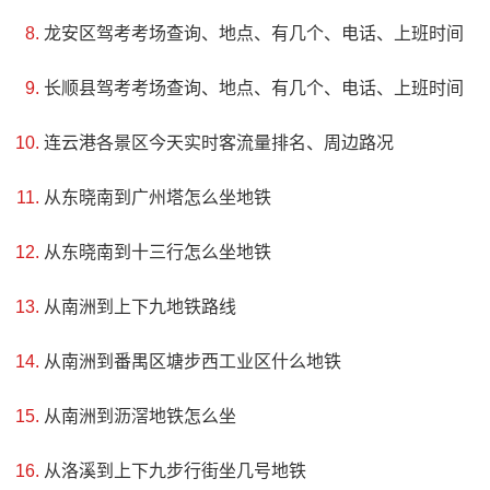
北端的一座。该庄园现有优质酿酒葡萄种植基地2600亩，引
龙安区驾考考场查询、地点、有几个、电话、上班时间
进了欧洲名贵酿酒葡萄品种的种苗，实施了独特的庄园式酿
长顺县驾考考场查询、地点、有几个、电话、上班时间
酒葡萄基地管理模式，加上贺兰山东麓得天独厚的自然条
连云港各景区今天实时客流量排名、周边路况
件，保证了“贺东庄园”品牌产品与众不同。园内风景秀丽、空
气清新、交通便利，地理位置十分优越。在最适宜种植酿酒
从东晓南到广州塔怎么坐地铁
葡萄的北纬38°黄金点上，这里的酒庄种植出来的葡萄色泽鲜
从东晓南到十三行怎么坐地铁
艳、果实肥大，品质优异，因此被誉为全球酒业界的“宝地”。
从南洲到上下九地铁路线
从南洲到番禺区塘步西工业区什么地铁
从南洲到沥滘地铁怎么坐
从洛溪到上下九步行街坐几号地铁