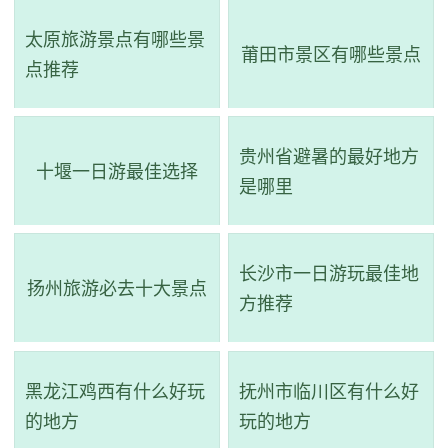
西宽64公里，总面积为16万公顷。同时也是花马寺国家森林
太原旅游景点有哪些景
公园的一个景区之一。哈巴湖自然保护区的植被在区系上属
莆田市景区有哪些景点
点推荐
于欧亚草原区，亚洲中部地区，中国黄土高原草原省至内蒙
古草原省的过渡地带。根据调查，保护区内已知各类植物507
种，分属76科，276属。其中野生植物54科173属，323种，
贵州省避暑的最好地方
十堰一日游最佳选择
栽培植物46科184种。有国家重点保护植物沙冬青1种，药用
是哪里
和经济价值较高的植物有麻黄、甘草、苦豆子等。保护区内
共有各种陆生野生动物25目51科149种（包括亚种）。有国
长沙市一日游玩最佳地
扬州旅游必去十大景点
家一级保护鸟类2种；国家二级保护鸟类16种；国家二级保护
方推荐
兽类3种。保护区内还有多种珍稀动物，包括野生驴、草原
狼、藏羚羊等。
黑龙江鸡西有什么好玩
抚州市临川区有什么好
的地方
玩的地方