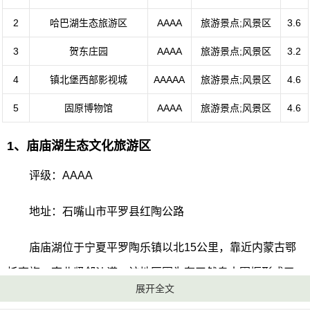
2
哈巴湖生态旅游区
AAAA
旅游景点;风景区
3.6
3
贺东庄园
AAAA
旅游景点;风景区
3.2
4
镇北堡西部影视城
AAAAA
旅游景点;风景区
4.6
5
固原博物馆
AAAA
旅游景点;风景区
4.6
1、庙庙湖生态文化旅游区
评级：AAAA
地址：石嘴山市平罗县红陶公路
庙庙湖位于宁夏平罗陶乐镇以北15公里，靠近内蒙古鄂
托克旗，南北紧邻沙漠。该地区因为有天然泉水围堰形成了
展开全文
湖泊，还有蒙古族牧民所筑的敖包和尼姑修行的寺庙，因此