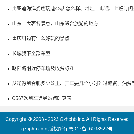
特魅力。
比亚迪海洋娄底瑞迪4S店怎么样、地址、电话、上班时间
山东十大著名景点，山东适合旅游的地方
重庆周边有什么好玩的景点
长城旗下全部车型
朝阳路附近停车场及收费标准
从辽源到合肥多少公里、开车要几个小时？过路费、油费
C567次列车途经站点时刻表
5、固原博物馆
电话：(0954)2032653
Copyright @ 2008 - 2023 Gzhphb Inc. All Rights Reserved
gzhphb.com 版权所有
粤ICP备16098522号
地址：宁夏回族自治区固原市原州区西城路133号