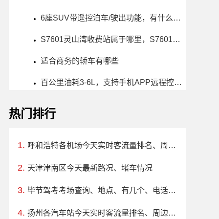
6座SUV带遥控泊车/驶出功能，有什么车推荐？哪款好？价格多少？
S7601灵山湾收费站属于哪里，S7601灵山湾收费站入口的详细地址
适合商务的轿车有哪些
百公里油耗3-6L，支持手机APP远程控制的车有哪些？哪款好？推荐及价格
热门排行
呼和浩特各机场今天实时客流量排名、周边路况
天津津南区今天最新路况、堵车情况
毕节驾考考场查询、地点、有几个、电话、上班时间
扬州各汽车站今天实时客流量排名、周边路况