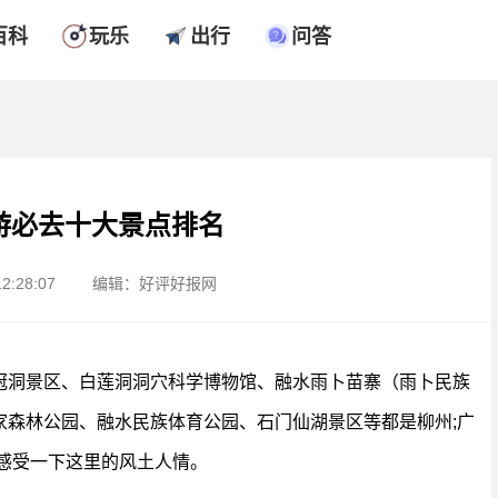
百科
玩乐
出行
问答
游必去十大景点排名
2:28:07
编辑：好评好报网
冠洞景区、白莲洞洞穴科学博物馆、融水雨卜苗寨（雨卜民族
家森林公园、融水民族体育公园、石门仙湖景区等都是柳州;广
感受一下这里的风土人情。