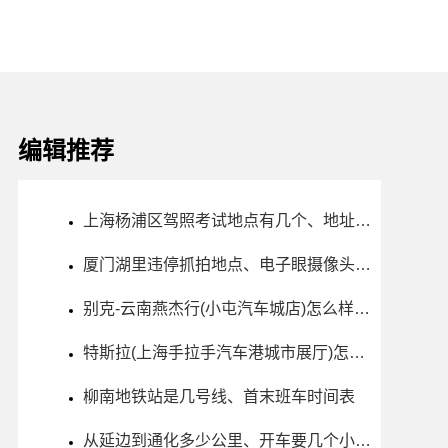
编辑推荐
上海杨浦区驾照考试地点有几个、地址、电话、工作时间
厦门湖里违停抓拍地点、电子眼摄像头位置
别克-云南燕杰行(小屯汽车城店)怎么样、地址、电话、上班时间查询
特斯拉(上海手拉手汽车港城市展厅)怎么样、地址、电话、上班时间查询
柳南地铁站是几号线、首末班车时间表
从延边到通化多少公里、开车要几个小时？过路费、油费等