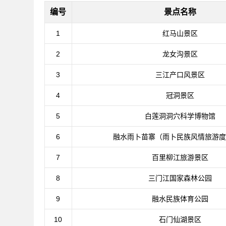
编号
景点名称
1
红马山景区
2
龙女沟景区
3
三江产口风景区
4
冠洞景区
5
白莲洞洞穴科学博物馆
6
融水雨卜苗寨（雨卜民族风情旅游度
7
百里柳江旅游景区
8
三门江国家森林公园
9
融水民族体育公园
10
石门仙湖景区