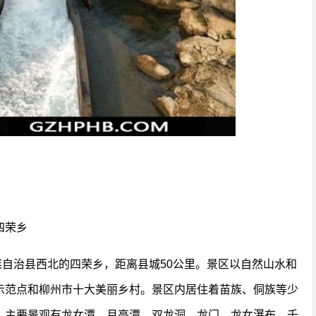
四荣乡
族自治县西北的四荣乡，距离县城50公里。景区以自然山水和
示范点和柳州市十大美丽乡村。景区内居住着苗族、侗族等少
。主要景观有龙女潭、月亮潭、双龙洞、龙门、龙女瀑布、千