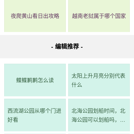
详细路线：从起点到步行933米；康王南路站乘广商务专
线4路(平洲玉器街总站(翠宝园)方向)经过1站到沙园站；步行
夜爬黄山看日出攻略
越南老挝属于哪个国家
200米到达目的地。
路线四：全程4公里，耗时34分钟，无需换乘。
- 编辑推荐 -
路线简介：起点 ->步行->
521路
（康王南路站 至 凤凰新
村(宝业路口)站）->步行 -> 到达。
太阳上升月亮分别代表
详细路线：从起点到步行940米；康王南路站乘521路(石
鲽鲽鹣鹣怎么读
什么
溪总站方向)或79路经过4站到凤凰新村(宝业路口)站；步行
336米到达目的地。
西流湖公园从哪个门进
北海公园划船时间，北
路线五：全程4公里，耗时37分钟，无需换乘。
好看
海公园可以划船吗，北
海公园划船在哪个门
路线简介：起点 ->步行->
521路班车
（康王南路站 至 凤