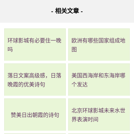
从黄沙到沙园其它乘车路线：
- 相关文章 -
路线二：全程3.4公里，耗时28分钟，无需换乘。
路线简介：起点 ->步行->
75路
（六二三路站 至 凤凰新村
环球影城有必要住一晚
欧洲有哪些国家组成地
(宝业路口)站）->步行 -> 到达。
吗
图
详细路线：从起点到步行454米；六二三路站乘75路(侨
诚花园总站方向)或9路经过3站到凤凰新村(宝业路口)站；步
落日文案高级感，日落
美国西海岸和东海岸哪
行359米到达目的地。
晚霞的优美诗句
个发达
路线三：全程4.1公里，耗时34分钟，无需换乘。
路线简介：起点 ->步行->
广商务专线4路
（康王南路站
北京环球影城未来水世
赞美日出朝霞的诗句
至 沙园站）->步行 -> 到达。
界表演时间