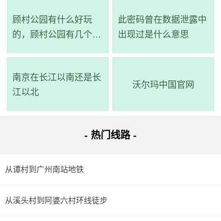
凰新村(宝业路口)站）->步行 -> 到达。
顾村公园有什么好玩
此密码曾在数据泄露中
的，顾村公园有几个景
出现过是什么意思
详细路线：从起点到步行940米；康王南路站乘521路班
点
车(石溪总站方向)经过4站到凤凰新村(宝业路口)站；步行336
米到达目的地。
南京在长江以南还是长
沃尔玛中国官网
江以北
- 热门线路 -
从谭村到广州南站地铁
从溪头村到阿婆六村环线徒步