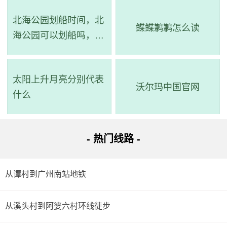
(H口) 至 大学城南站）->步行->
地铁7号线
（大学城南站 至 广
北海公园划船时间，北
州南站）->步行 -> 到达。
鲽鲽鹣鹣怎么读
海公园可以划船吗，北
详细路线：从起点到步行2.0公里；科学城路口站乘497
海公园划船在哪个门
路(黄村总站方向)或902路,564路,903路,b4路,564a路,b26路
太阳上升月亮分别代表
经过4站到奥林匹克中心西门(地铁黄村站)站；步行313米；
沃尔玛中国官网
什么
黄村站(H口)乘地铁4号线(南沙客运港方向)经过6站到大学城
南站；站内换乘；大学城南站乘地铁7号线(广州南站方向)经
- 热门线路 -
过8站到广州南站(B口)；步行232米到达目的地。
路线四：全程47.7公里，耗时2小时24分钟，换乘1次。
从谭村到广州南站地铁
路线简介：起点 ->步行->
508路
（光谱西路中站 至 广州
从溪头村到阿婆六村环线徒步
体院站）->步行->
303A路
（广州体院站 至 广州南站总站