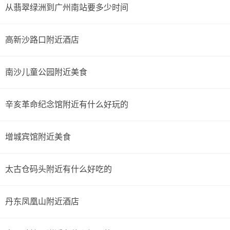
方报社站乘301A路(广州南站总站方向)或303A路经过17站到
从翡翠绿洲到广州南站要多少时间
广州南站总站站；步行219米到达目的地。
高新沙路口附近酒店
南沙儿童公园附近美食
辛亥革命纪念馆附近有什么好玩的
增城宾馆附近美食
太古仓码头附近有什么好吃的
丹东凤凰山附近酒店