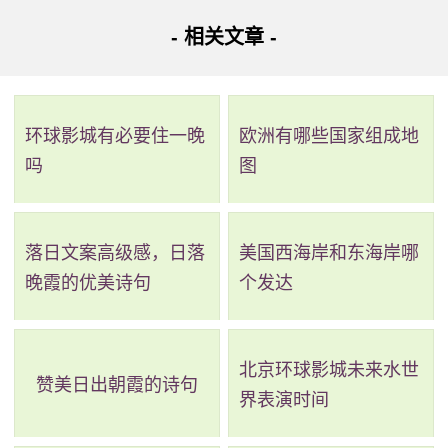
- 相关文章 -
环球影城有必要住一晚
欧洲有哪些国家组成地
吗
图
从谭村到广州南站其它乘车路线：
落日文案高级感，日落
美国西海岸和东海岸哪
路线二：全程38.4公里，耗时1小时25分钟，换乘3次。
晚霞的优美诗句
个发达
路线简介：起点 ->步行->
b22路
（光谱西路(神舟路路口)
站 至 神舟路(绿地智慧广场)站）->步行->
地铁21号线
（神舟
北京环球影城未来水世
赞美日出朝霞的诗句
路站(B口) 至 黄村站）->步行->
地铁4号线
（黄村站 至 大学城
界表演时间
南站）->步行->
地铁7号线
（大学城南站 至 广州南站）->步行