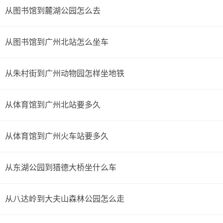
站）->步行 -> 到达。
从图书馆到麓湖公园怎么去
详细路线：从起点到步行352米；光谱西路中站乘508路
从图书馆到广州北站怎么坐车
(广州火车东站总站方向)经过14站到广州体院站；同站换乘
步行63米；广州体院站乘303A路(广州南站总站方向)经过24
从朱村街到广州动物园怎样坐地铁
站到广州南站总站站；步行243米到达目的地。
从体育馆到广州北站要多久
路线五：全程41.2公里，耗时2小时40分钟，换乘1次。
路线简介：起点 ->步行->
b22路
（光谱西路中站 至 花城
从体育馆到广州火车站要多久
大道站）->步行->
301A路
（南方报社站 至 广州南站总站
从东湖公园到猎德大桥坐什么车
站）->步行 -> 到达。
详细路线：从起点到步行353米；光谱西路中站乘b22路
从八达岭到大夫山森林公园怎么走
(五羊新城总站方向)经过24站到花城大道站；步行416米；南