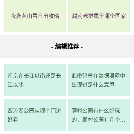
-> 到达。
夜爬黄山看日出攻略
越南老挝属于哪个国家
详细路线：从起点到步行440米；光谱西路(神舟路路口)
站乘b22路(广州科学城总站(长安村)方向)经过1站到神舟路
(绿地智慧广场)站；步行495米；神舟路站(B口)乘地铁21号线
- 编辑推荐 -
(员村方向)经过3站到黄村站；站内换乘；黄村站乘地铁4号线
(南沙客运港方向)经过6站到大学城南站；站内换乘；大学城
南站乘地铁7号线(广州南站方向)经过8站到广州南站(B口)；
南京在长江以南还是长
此密码曾在数据泄露中
步行232米到达目的地。
江以北
出现过是什么意思
路线三：全程35.3公里，耗时1小时34分钟，换乘2次。
西流湖公园从哪个门进
顾村公园有什么好玩
路线简介：起点 ->步行->
497路
（科学城路口站 至 奥林
好看
的，顾村公园有几个景
匹克中心西门(地铁黄村站)站）->步行->
地铁4号线
（黄村站
点