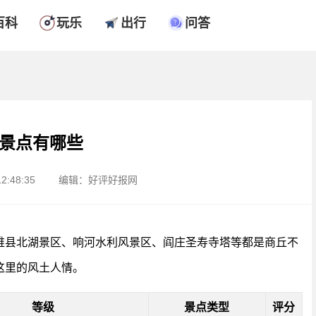
百科
玩乐
出行
问答
景点有哪些
2:48:35
编辑：好评好报网
睢县北湖景区、响河水利风景区、阎庄圣寿寺塔等都是商丘不
这里的风土人情。
等级
景点类型
评分