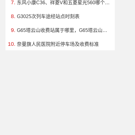
东风小康C36、祥菱V和五菱星光560哪个更值得买？性价比、配置对比
G3025次列车途经站点时刻表
G65塔云山收费站属于哪里，G65塔云山收费站入口的详细地址
奈曼旗人民医院附近停车场及收费标准