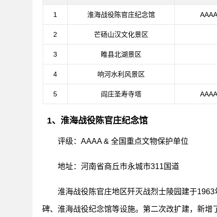
1
淮海战役陈官庄纪念馆
AAA
2
芒砀山汉文化景区
3
睢县北湖景区
4
响河水利风景区
5
阎庄圣寿寺塔
AAA
1、淮海战役陈官庄纪念馆
评级：AAAA & 全国重点文物保护单位
地址：河南省商丘市永城市311国道
淮海战役陈官庄地区歼灭战烈士陵园建于1963
碑、淮海战役纪念馆等设施。第二次改扩建，新增