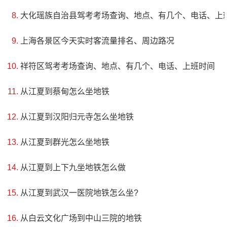
的隧道，长74米，宽3米，高2.4米，储水量4000多吨，让游
大化瑶族自治县驾考考场查询、地点、有几个、电话、上
客仿佛置身于海洋深处，领略神秘而美丽的海底景观。此
上海各景区今天实时客流量排名、周边路况
外，南京海底世界每天都为参观者准备了各种精彩的海洋动
物表演，比如“人鲨共舞”，通过潜水员与鲨鱼的默契配合，呈
祥符区驾考考场查询、地点、有几个、电话、上班时间
现出惊心动魄的精彩表演，让游客感受到海底生物的丰富多
从江夏到蔡甸怎么坐地铁
样和神奇之处。南京海底世界是一个集科普、娱乐为一体的
从江夏到汉阳归元寺怎么坐地铁
现代化海洋公园，也是南京市的一个重要旅游资源。
从江夏到群光怎么坐地铁
从江夏到上下九坐地铁怎么做
从江夏到武汉一医院地铁怎么坐?
从白云文化广场到中山三院的地铁