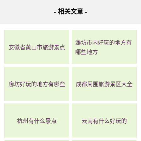
梅园新村纪念馆位于南京市汉府街18一1号，是中国0代
- 相关文章 -
表团在南京办公的原址。这里保存着民国时期近现代历史的
遗迹和风貌，包括0代表团办事处旧址、国共南京谈判史料陈
潍坊市内好玩的地方有
列馆、-铜像和-图书馆等。其中，旧址梅园新村30号、35
安徽省黄山市旅游景点
哪些地方
号、17号是全国重点文物保护单位。这些都是宝贵的历史遗
产，值得我们去认真学习和保护。
廊坊好玩的地方有哪些
成都周围旅游景区大全
杭州有什么景点
云南有什么好玩的