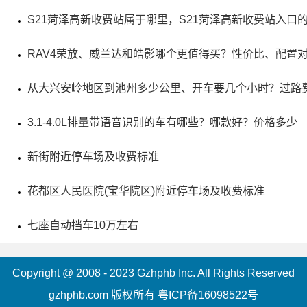
弘扬中华民族传统文化，集研究、切磋和交流书法艺术，培
S21菏泽高新收费站属于哪里，S21菏泽高新收费站入口
训书法人才以及提供文化休闲和旅游服务于一体。新建的颜
RAV4荣放、威兰达和皓影哪个更值得买？性价比、配置
真卿纪念馆曲径通幽，墨香四溢，通道前方有一块大型汉白
玉石刻，上面书写着著名女书法家萧娴的“书魂”，非常具有文
从大兴安岭地区到池州多少公里、开车要几个小时？过路
化气息。曲廊上挂满了40幅书法碑刻，22块日本书法友人书
3.1-4.0L排量带语音识别的车有哪些？哪款好？价格多少
碑和18块中方国家、省、市领导题词，意境极富特色。
新街附近停车场及收费标准
花都区人民医院(宝华院区)附近停车场及收费标准
七座自动挡车10万左右
Copyright @ 2008 - 2023 Gzhphb Inc. All Rights Reserved
gzhphb.com 版权所有
粤ICP备16098522号