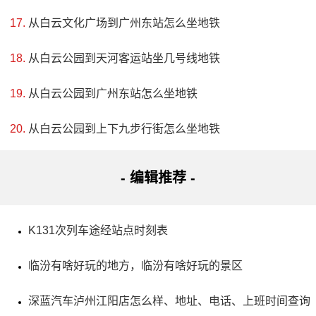
从白云文化广场到广州东站怎么坐地铁
从白云公园到天河客运站坐几号线地铁
4、南京颜鲁公祠
从白云公园到广州东站怎么坐地铁
评级：高级重点文物保护单位
从白云公园到上下九步行街怎么坐地铁
地址：广州路215号
- 编辑推荐 -
南京颜鲁公祠是为纪念唐代名臣和杰出书法家颜真卿而
建的祠堂，建于1998年，现为南京市文物保护单位。该祠堂
K131次列车途经站点时刻表
占地1800多平方米，大殿、配殿、东西厢房和八字墙等按历
临汾有啥好玩的地方，临汾有啥好玩的景区
史原貌修葺一新，同时还增建了门楼、放生井亭和曲廊等建
筑，并在此基础上建立了颜真卿纪念馆。南京颜鲁公祠旨在
深蓝汽车泸州江阳店怎么样、地址、电话、上班时间查询