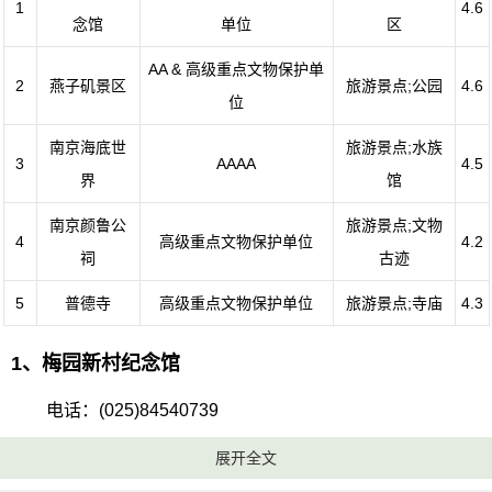
1
4.6
念馆
单位
区
AA & 高级重点文物保护单
2
燕子矶景区
旅游景点;公园
4.6
位
南京海底世
旅游景点;水族
3
AAAA
4.5
界
馆
南京颜鲁公
旅游景点;文物
4
高级重点文物保护单位
4.2
祠
古迹
5
普德寺
高级重点文物保护单位
旅游景点;寺庙
4.3
1、梅园新村纪念馆
电话：(025)84540739
展开全文
地址：江苏省南京市玄武区汉府街18-1号