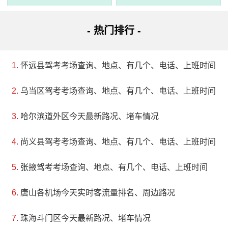
- 热门排行 -
怀远县驾考考场查询、地点、有几个、电话、上班时间
3、南京海底世界
乌当区驾考考场查询、地点、有几个、电话、上班时间
电话：(025)84441119
哈尔滨道外区今天最新路况、堵车情况
地址：南京市玄武区中山陵四方城8号
尚义县驾考考场查询、地点、有几个、电话、上班时间
南京海底世界是一个集海洋科普、观赏、娱乐于一体的
现代化海洋公园，位于南京市中山陵景区东北侧。该公园拥
张掖驾考考场查询、地点、有几个、电话、上班时间
有200余种、10000多尾海洋鱼类、6只来自南极的帝企鹅、
唐山各机场今天实时客流量排名、周边路况
20余只温带企鹅、北极熊、北极狐、海豚和海狮等30余种海
珠海斗门区今天最新路况、堵车情况
洋哺乳动物。其中，最具特色的是180度亚克力透明玻璃构成