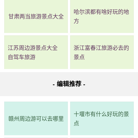
哈尔滨都有啥好玩的地
甘肃两当旅游景点大全
方
2、燕子矶景区
江苏周边游景点大全
浙江富春江旅游必去的
电话：(025)85311337
自驾车旅游
景点
地址：临江街3号
- 编辑推荐 -
燕子矶位于南京直渎山上，因石峰突兀江上，三面临空
而得名。矶高40余米，南连江岸，登临矶头可欣赏滚滚长江
和南京长江大桥的美景。燕子矶历来是文人墨客赋诗抒怀之
十堰市有什么好玩的景
赣州周边游可以去哪里
处，现矶顶有御碑亭和溶洞，这些自然和人文景观都值得探
点
访，感受到大自然鬼斧神工和人文历史悠久积淀的魅力。