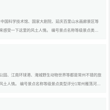
、中国科学技术馆、国家大剧院、延庆百里山水画廊景区等
来感受一下这里的风土人情。 编号景点名称等级景点类型
[详细]
公园、江南环球港、淹城野生动物世界等都是常州不错的旅
风土人情。 编号景点名称等级景点类型评分1常州雁荡河水
[详细]