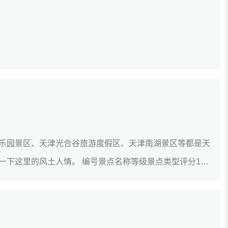
乐园景区、天津光合谷旅游度假区、天津南湖景区等都是天
一下这里的风土人情。 编号景点名称等级景点类型评分1萨
细]