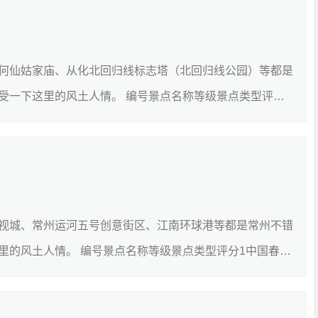
何仙姑家庙、从化北回归线标志塔（北回归线公园）等都是
受一下这里的风土人情。 编号景点名称等级景点类型评分1
详细]
视城、常州运河五号创意街区、江南环球港等都是常州不错
里的风土人情。 编号景点名称等级景点类型评分1中国春秋