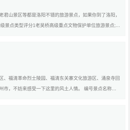
老君山景区等都是洛阳不错的旅游景点，如果你到了洛阳，
级景点类型评分1老吴桥高级重点文物保护单位旅游景点;风
]
区、福清革命烈士陵园、福清东关寨文化旅游区、涌泉寺回
州市，不妨来感受一下这里的风土人情。 编号景点名称等
..
[详细]