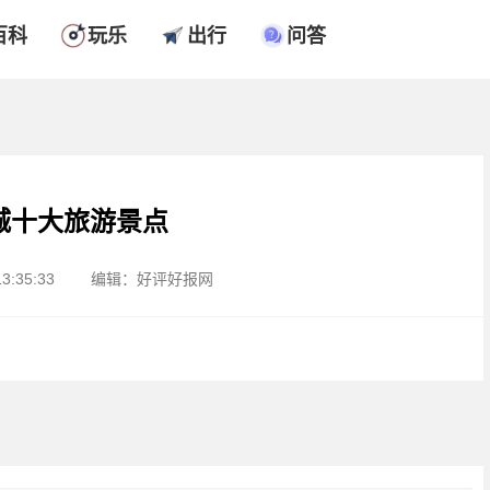
百科
玩乐
出行
问答
城十大旅游景点
3:35:33
编辑：好评好报网