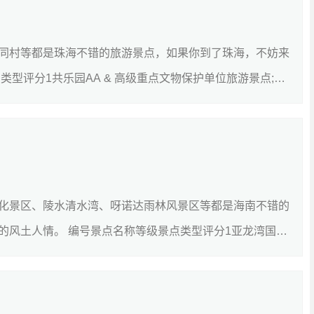
同村等都是珠海不错的旅游景点，如果你到了珠海，不妨来
型评分1共乐园AA & 高级重点文物保护单位旅游景点;风
化景区、陵水清水湾、呀诺达雨林风景区等都是海南不错的
的风土人情。 编号景点名称等级景点类型评分1亚龙湾国家
]