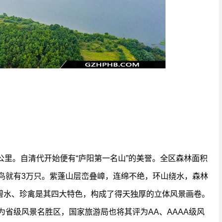
公里。自清代开始便有“庐阳第一名山”的美誉。全区森林面积
鹭鸟就有3万只。紫蓬山层峦叠嶂，连绵不绝，环山绕水，森林
碧水、珍禽是其四大特色，构成了得天独厚的立体风景画卷。
为省级风景名胜区，国家旅游局也将其评为AA、AAAA级风