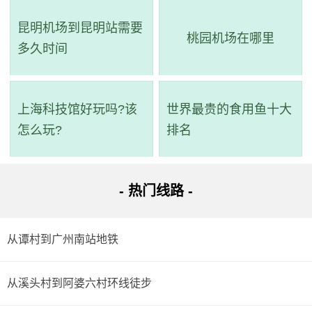
隆北路)站 至 人民北路(站南路口)站）->步行 -> 到达。
昆明机场到昆明站需要
桃园机场在哪里
多久时间
详细路线：从起点到步行963米；十三行总站(兴隆北路)
站乘商务专线2路(凰岗总站(锦东服装城)方向)或商务专线1路
经过1站到人民北路(站南路口)站；步行351米到达目的地。
上海科技馆好玩吗?该
世界最贵的食用鱼十大
怎么玩?
排名
- 热门线路 -
从谭村到广州南站地铁
从溪头村到阿婆六村环线徒步