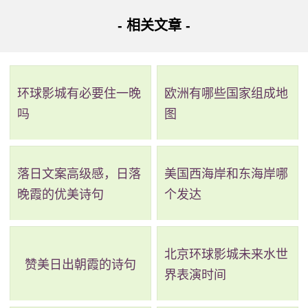
从黄沙到广州火车站其它乘车路线：
- 相关文章 -
路线二：全程6.7公里，耗时21分钟，换乘1次。
路线简介：起点 ->
地铁1号线
（黄沙站 至 公园前站）->
环球影城有必要住一晚
欧洲有哪些国家组成地
步行->
地铁2号线
（公园前站 至 广州火车站） -> 到达。
吗
图
详细路线：从起点到黄沙站乘地铁1号线(广州东站方向)
经过4站到公园前站；站内换乘 步行73米；公园前站乘地铁2
落日文案高级感，日落
美国西海岸和东海岸哪
号线(嘉禾望岗方向)经过3站到广州火车站到达目的地。
晚霞的优美诗句
个发达
路线三：全程6.9公里，耗时45分钟，无需换乘。
路线简介：起点 ->步行->
251路
（黄沙总站 至 人民北路
北京环球影城未来水世
赞美日出朝霞的诗句
(站南路口)站）->步行 -> 到达。
界表演时间