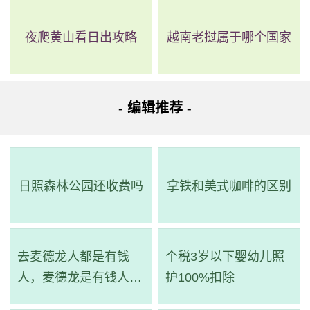
详细路线：从起点到步行35米；黄沙总站乘251路(七星
岗总站(广东省煤炭地质局)方向)经过8站到人民北路(站南路
夜爬黄山看日出攻略
越南老挝属于哪个国家
口)站；步行351米到达目的地。
路线四：全程6.9公里，耗时51分钟，无需换乘。
- 编辑推荐 -
路线简介：起点 ->步行->
538路
（市中医院站 至 省妇幼
站）->步行 -> 到达。
详细路线：从起点到步行93米；市中医院站乘538路(汇
日照森林公园还收费吗
拿铁和美式咖啡的区别
侨新城总站方向)经过9站到省妇幼站；步行667米到达目的
地。
去麦德龙人都是有钱
个税3岁以下婴幼儿照
路线五：全程6.4公里，耗时48分钟，无需换乘。
人，麦德龙是有钱人的
护100%扣除
超市吗
路线简介：起点 ->步行->
商务专线2路
（十三行总站(兴