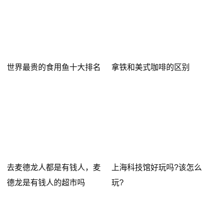
2、乘坐地铁5号线,经过3站,到达区庄站
3、步行约140米,换乘地铁6号线
4、乘坐地铁6号线,经过5站,到达天河客运站
5、步行约30米,到达广州天河客运站
世界最贵的食用鱼十大排名
拿铁和美式咖啡的区别
MCTOU
2022-01-08 15:43:04
”.从天河客运站走约170米到天河汽车客运站总站乘
坐广从4线（坐17站）到从化汽车站总站下。往后走约60
米到从化汽车站
去麦德龙人都是有钱人，麦
上海科技馆好玩吗?该怎么
要在站外的公交站才能坐。你在湛江过来天河客运站的
德龙是有钱人的超市吗
玩?
长途大巴下车点直走出来，不过你要找一下站牌再等
车，因为外面是很多固定的公交车停车的。