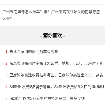
4、步行约260米,到达广州天河汽车客运站
广州去南华寺怎么坐车？求！广州坐高铁到韶关的南华寺怎
么去？
microcosmos_l
2022-01-08 15:34:46
- 猜你喜欢 -
”你从天河客运站坐地铁6号线，（5站）到达“区庄”
转地铁5号线，（3站）就到达广州火车站。坐地铁连转
最适合家用四驱商务车有哪些
车用时约25分钟，进站出站用时约20分钟，所以，如果
东风奕派衢州时宇衢江怎么样、地址、电话、上班时间查
你能在12：00到达天河客运站，坐13：30的火车没有问
巴彦淖尔高速收费站有哪些，巴彦淖尔高速出入口一览表
题。
S4新洲收费站B属于哪里，S4新洲收费站B入口的详细地
深圳1年以内5万公里的福特烈马二手车多少钱