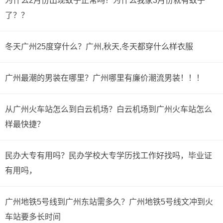
为什么2月份出现蚊子正常吗？为什么我家3月份就有蚊子
了？？
”
公交线路：3号线→5号线，全程约20.8公里
冬天广州25度穿什么？广州,秋天,冬天都穿什么样衣服
1、从横岗街道步行约740米,到达塘坑站
2、乘坐3号线,经过5站,到达布吉站
广州最潮的男装在哪里？广州哪里有廉价潮流男装！！！
3、乘坐5号线,经过8站,到达深圳北站
从广州火车站怎么到白云机场？白云机场到广州火车站怎么
截止于2016年12月，深圳每天83趟高铁直达广州，部分
样最快捷？
时刻表见下：
广州南站到天河客运站的公交：
民办大专有用吗？民办学校大专学历找工作好找吗，毕业证
公交线路：地铁2号线→地铁6号线，全程约28.5公里
有用吗，
1、从广州南站乘坐地铁2号线,经过11站,到达海珠广场站
广州地铁5号线到广州东站需多久？广州地铁5号线文冲到火
2、步行约170米,换乘地铁6号线
车站要多长时间
3、乘坐地铁6号线,经过10站,到达天河客运站