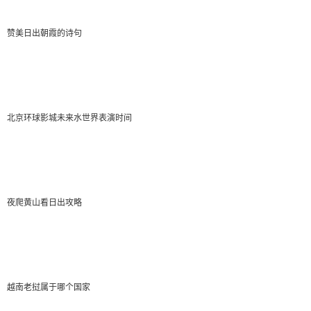
missdeng
2022-01-08 16:09:43
赞美日出朝霞的诗句
从天河客运站往后走约60米到地铁天河客运站B出入
口乘坐地铁六号线(坐6站)到地铁东山口站转乘地铁一号
北京环球影城未来水世界表演时间
线(坐1站)到地铁烈士陵园站B3出入口下。往后走约60米
到广东省人民...
Deserve
夜爬黄山看日出攻略
2022-01-08 15:27:29
”地铁三号线体育西路站那个出口都可以这个站就在
天河城的下面公交车天河客运站2坐B12路(235路)(坐9站)
越南老挝属于哪个国家
到BRT体育中心站下