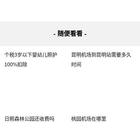
echochen
2022-01-08 17:30:31
- 随便看看 -
”一、罗湖汽车站开往广州客运班车：
发车时间及发车频率：06:22—22:20 约6分钟/班 22:20—
个税3岁以下婴幼儿照护
昆明机场到昆明站需要多久
00:20约20分钟/班
100%扣除
时间
距离：160公里
终点站：省汽车站
二、省汽车站转乘公交前往广州天河客运站。本数据来
源于百度地图，最终结果以百度地图最新数据为准。公
交线路：地铁5号线→地铁6号线，全程约11.8公里
日照森林公园还收费吗
桃园机场在哪里
1、从广东省汽车客运站步行约280米,到达广州火车站