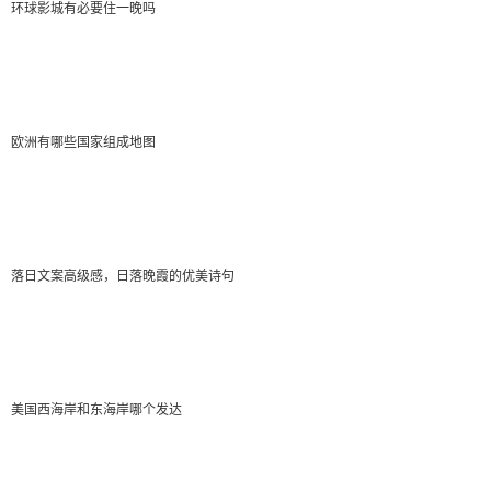
”地铁3号线→地铁5号线约40分钟/16.8公里天河客运
环球影城有必要住一晚吗
站 6站乘坐地铁3号线,在珠江新城站下车 7站乘坐地铁5
号线,在广州火车站下车(E口出)40米步行至省站售票厅
(站南路)
欧洲有哪些国家组成地图
iwalkon
2022-01-08 16:23:14
落日文案高级感，日落晚霞的优美诗句
”想要便宜又方便，只要4元就可以了.我是黄埔的，
很清楚。你在天河客运站坐535到535的总站下车（即萝
岗车站），下车后走到对面的站牌坐569就到黄埔了。
535只需2元，569也只需2元。而且全程最多要一个半
美国西海岸和东海岸哪个发达
钟。