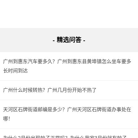
butterflyvalley
2022-01-08 17:51:33
- 精选问答 -
” 1.从中山-中山汽车客运总站往前走约80米到中山汽
车总站(站内)乘坐 019路(坐14站)到城轨中山北总站(公交
广州到惠东汽车要多久？广州到惠东县黄埠镇怎么坐车要多
站)下，走到中山北城轨站转乘动车到广州火车南站下，
长时间到达
走到广州南站公交总站转乘 303路A(班次少)(坐26站)到
天河客运站总站下。往后走约140米到广州-天河客运站
广州什么时候转热？广州几月份开始不热了
2.从中山-中山汽车客运总站走约320米到中山通安客运站
乘坐长途汽车到广州-广州天河客运站下
天河区石牌街道邮编是多少？广州天河区石牌街道办事处在
哪！
-阿里
2022-01-08 15:44:19