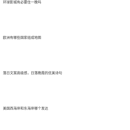
班结束为止，也就是不管你几点到达机场，都有车再等
环球影城有必要住一晚吗
你。（2019年4月15日回答）
-阿里
欧洲有哪些国家组成地图
2022-01-17 05:09:17
离客村最近的机场大巴站是滨江东路的新珠江大酒
店。br/>从客村走约350米到大江直街南站坐131路A(坐3
落日文案高级感，日落晚霞的优美诗句
站)到珠江广场站下,过马路往右走到机场快线新珠江大酒
店站转乘...
Judy^
美国西海岸和东海岸哪个发达
2022-01-17 04:57:32
”到广州新珠江大酒店的机场快线6号线离客村最近