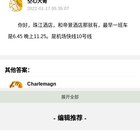
空心大哥
2022-01-17 05:35:07
你好，珠江酒店，和帝景酒店那就有，最早一班车
是6.45 晚上11.25。是机场快线10号线
其他答案：
Charlemagn
2022-01-17 05:09:32
展开全部
”有机场大巴进城，但不能直达客村。只有坐到广州
- 编辑推荐 -
火车站，然后再打个车到客村。白云机场到广州火车站
的机场大巴1号线，从机场到市区方向收班时间是当天航