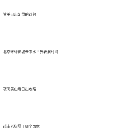
了，看下图。
赞美日出朝霞的诗句
北京环球影城未来水世界表演时间
夜爬黄山看日出攻略
越南老挝属于哪个国家