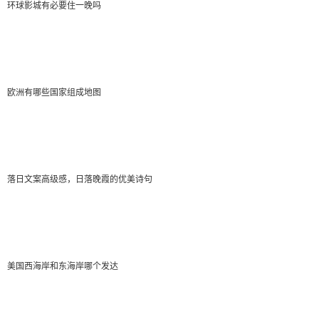
Charlemagn
环球影城有必要住一晚吗
2022-03-01 15:11:45
”一般的大概3000-6000，不要太好的大概几百也有
的。
欧洲有哪些国家组成地图
落日文案高级感，日落晚霞的优美诗句
美国西海岸和东海岸哪个发达