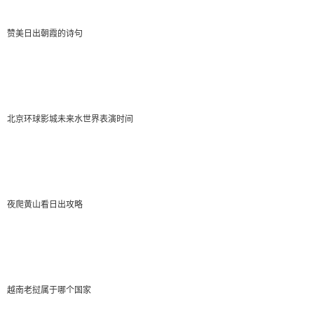
山麓佛龛。由于战乱管理空虚，1930年代到1940年代龙
赞美日出朝霞的诗句
门石窟造像受到了疯狂的盗凿，许多头像、碑刻、浮雕
被外国的文物商人收购。所有这些原因都导致了龙门石
窟里的佛像，很多都没有头。
北京环球影城未来水世界表演时间
house
2022-03-01 20:01:52
” 00:00 00:00 100%用户鉴权失败，请先注册成为百
夜爬黄山看日出攻略
度云用户百度云
越南老挝属于哪个国家