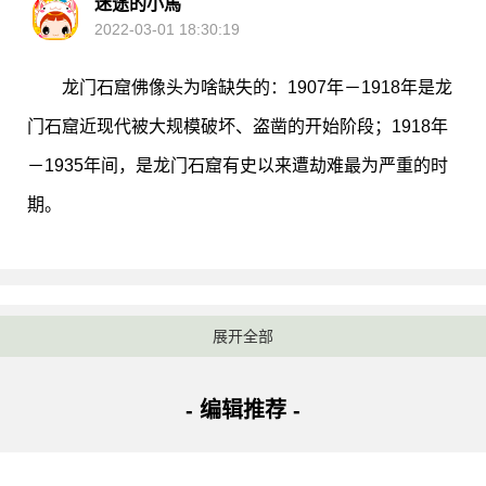
迷途的小馬
2022-03-01 18:30:19
龙门石窟佛像头为啥缺失的：1907年－1918年是龙
门石窟近现代被大规模破坏、盗凿的开始阶段；1918年
－1935年间，是龙门石窟有史以来遭劫难最为严重的时
期。
其他答案：
展开全部
空心大哥
2022-03-01 18:30:34
- 编辑推荐 -
谢邀以下内容摘自中信出版社2016年9月出版的书籍