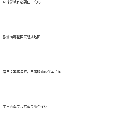
《谁在收藏中国：美国猎获亚洲艺术珍宝百年记》
环球影城有必要住一晚吗
（《The C…
Trina_Lee
欧洲有哪些国家组成地图
2022-03-01 20:35:09
”龙门石窟的佛像都没头是因为风吹雨淋日晒的自然
侵蚀而使佛像受损，还有战乱、偷盗导致等。龙门石窟
落日文案高级感，日落晚霞的优美诗句
位于中国河南省洛阳市南郊12公里处的伊水两岸的龙门
山和香山崖壁上，主要开凿于北魏至北宋的四百余年
间，至今仍存有窟龛2100多个，造像10万余尊，碑刻题
记3600余品，多在伊水西岸。清末和民国初年的游记史
美国西海岸和东海岸哪个发达
料记载了当时石窟造像被盗严重。此外，民国政府为从
南京迁都洛阳，修建龙门西山下道路时也炸毁了大量的