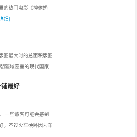
爱的热门电影《神偷奶
[详细]
国版图最大时的总面积版图
元朝疆域覆盖的现代国家
个铺最好
。 一些旅客可能会感到
好。不过火车硬卧因为车
]