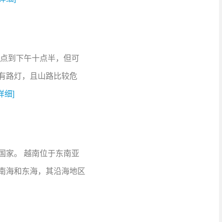
六点到下午十点半，但可
有路灯，且山路比较危
详细]
国家。 越南位于东南亚
南海和东海，其沿海地区
]