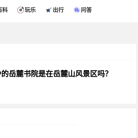
百科
玩乐
出行
问答
沙的岳麓书院是在岳麓山风景区吗？