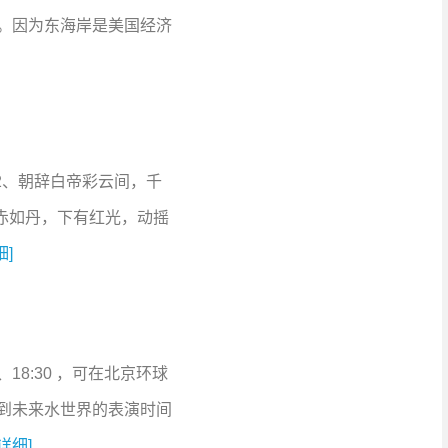
。因为东海岸是美国经济
]
2、朝辞白帝彩云间，千
赤如丹，下有红光，动摇
细]
、18:30 ，可在北京环球
到未来水世界的表演时间
[详细]