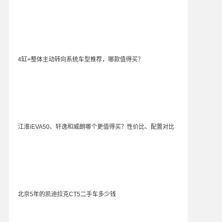
4缸+整体主动转向系统车型推荐，哪款值得买？
江淮iEVA50、轩逸和威朗哪个更值得买？性价比、配置对比
北京5年的凯迪拉克CT5二手车多少钱