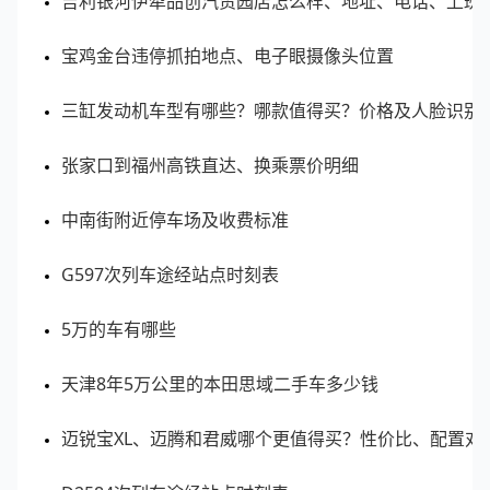
吉利银河伊犁品创汽贸园店怎么样、地址、电话、上班
宝鸡金台违停抓拍地点、电子眼摄像头位置
📊 数据说明：客流指数为区域范围内实时客流的指
数化值，客流指数越大表示该区域内客流越多。
三缸发动机车型有哪些？哪款值得买？价格及人脸识别
张家口到福州高铁直达、换乘票价明细
青岛市南区商场周边实时拥堵排名
中南街附近停车场及收费标准
排名
区域
位置
拥堵
G597次列车途经站点时刻表
1
青岛金茂湾购物中心
青岛市南区
2.6
5万的车有哪些
天津8年5万公里的本田思域二手车多少钱
2
青岛华润万象城
青岛市南区
2.4
迈锐宝XL、迈腾和君威哪个更值得买？性价比、配置对
3
银座INZONE(香港中路店)
青岛市南区
1.4