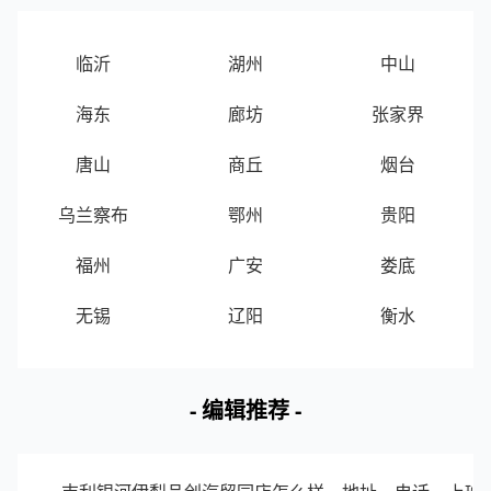
2
小鱼山景区
青岛市南区
4.66
临沂
湖州
中山
3
第一海水浴场
青岛市南区
4.44
海东
廊坊
张家界
4
青岛海底世界
青岛市南区
4.42
唐山
商丘
烟台
5
鲁迅公园
青岛市南区
4.25
乌兰察布
鄂州
贵阳
6
青岛德国监狱旧址博物馆
青岛市南区
4.1
福州
广安
娄底
7
栈桥景区
青岛市南区
3.83
无锡
辽阳
衡水
8
信号山公园
青岛市南区
3.1
- 编辑推荐 -
9
八大关风景区
青岛市南区
2.25
10
青岛中山公园
青岛市南区
2.09