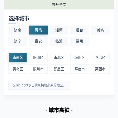
展开全文
4
青岛平安小港旅游码头
青岛市南区
2.
选择城市
5
青岛站
青岛市南区
2.
济南
青岛
淄博
烟台
潍坊
济宁
泰安
临沂
德州
📊 数据说明：客流指数为区域范围内实时客流的指
数化值，客流指数越大表示该区域内客流越多。
市南区
崂山区
市北区
城阳区
李沧区
黄岛区
胶州市
即墨区
平度市
莱西市
青岛市南区景区周边实时拥堵排名
说明：只显示已收录拥堵指数的地区。
排名
区域
位置
拥堵指
1
小青岛景区
青岛市南区
5.13
- 城市高铁 -