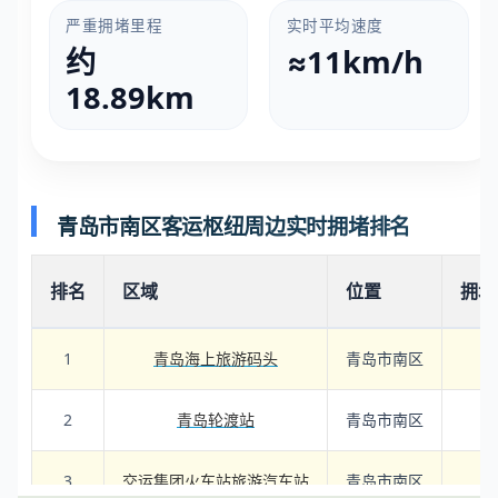
严重拥堵里程
实时平均速度
约
≈11km/h
18.89km
青岛市南区客运枢纽周边实时拥堵排名
排名
区域
位置
拥堵
1
青岛海上旅游码头
青岛市南区
4.
2
青岛轮渡站
青岛市南区
2.
3
交运集团火车站旅游汽车站
青岛市南区
2.