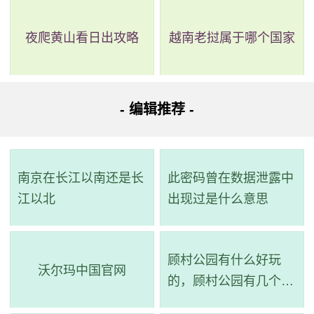
到达目的地。
夜爬黄山看日出攻略
越南老挝属于哪个国家
路线四：全程2.1公里，耗时26分钟，无需换乘。
路线简介：起点 ->步行->
番129路
（地铁石壁站 至 广州
南汽车客运站(南站北路)站）->步行 -> 到达。
- 编辑推荐 -
详细路线：从起点到步行157米；地铁石壁站乘番129路
(广州南站总站方向)经过1站到广州南汽车客运站(南站北路)
南京在长江以南还是长
此密码曾在数据泄露中
站；步行619米到达目的地。
江以北
出现过是什么意思
路线五：全程2.1公里，耗时27分钟，无需换乘。
顾村公园有什么好玩
路线简介：起点 ->步行->
番101路
（地铁石壁站 至 石壁
沃尔玛中国官网
的，顾村公园有几个景
村南站）->步行 -> 到达。
点