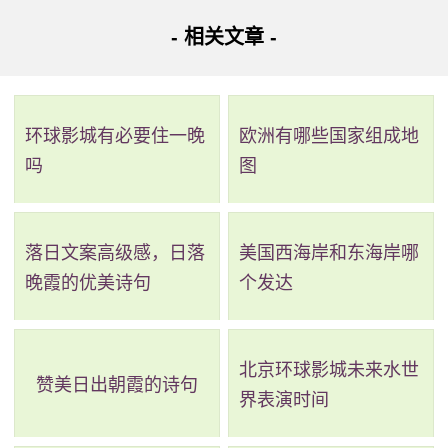
路线二：全程1.2公里，耗时7分钟，无需换乘。
- 相关文章 -
路线简介：起点 ->
地铁2号线
（石壁站 至 广州南站）->
步行 -> 到达。
环球影城有必要住一晚
欧洲有哪些国家组成地
详细路线：从起点到石壁站乘地铁2号线(广州南站方向)
吗
图
经过1站到广州南站(B口)；步行204米到达目的地。
路线三：全程3.4公里，耗时25分钟，无需换乘。
落日文案高级感，日落
美国西海岸和东海岸哪
晚霞的优美诗句
个发达
路线简介：起点 ->步行->
番108路
（地铁石壁站 至 广州
南站总站站）->步行 -> 到达。
北京环球影城未来水世
详细路线：从起点到步行149米；地铁石壁站乘番108路
赞美日出朝霞的诗句
界表演时间
(广州南站总站方向)经过1站到广州南站总站站；步行219米