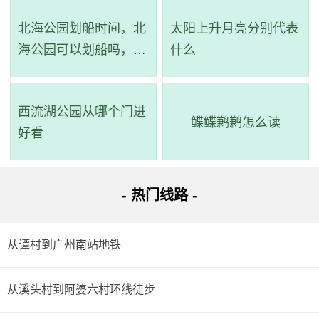
详细路线：从起点到步行157米；地铁石壁站乘番101路
北海公园划船时间，北
太阳上升月亮分别代表
(都那村总站方向)经过1站到石壁村南站；步行773米到达目
海公园可以划船吗，北
什么
的地。
海公园划船在哪个门
西流湖公园从哪个门进
鲽鲽鹣鹣怎么读
好看
- 热门线路 -
从谭村到广州南站地铁
从溪头村到阿婆六村环线徒步