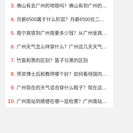
佛山有去广州的地铁吗？佛山有到广州的地铁吗？地铁怎么搭？要多少钱？
月薪6500属于什么阶层？月薪6500在二线城市算什么水平？
南宁高铁到广州南要多少钱？从广州坐高铁到南宁要多少钱？要多久，一般几点钟有车？
广州天气怎么样穿什么？广州这几天天气怎么样穿什么衣服合适
竹笛和箫的区别？笛子与萧的区别
师资博士后和教师哪个好？如何看待国内很多高校招聘博士时都开始要求先做师资博士后？
广州现在的天气适合穿什么鞋子？现在这个天气广州穿什么衣服，什么鞋子比较好啊?
广州南站到顺德在哪一层检票？广州南站到顺德站的动车是轻轨吗?在哪层搭车?