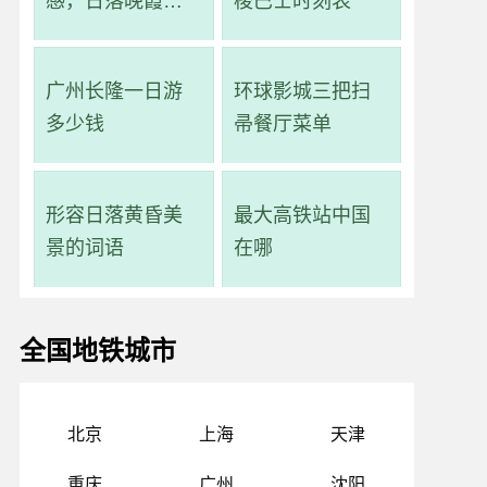
感，日落晚霞的
梭巴士时刻表
优美诗句
广州长隆一日游
环球影城三把扫
多少钱
帚餐厅菜单
形容日落黄昏美
最大高铁站中国
景的词语
在哪
全国地铁城市
北京
上海
天津
重庆
广州
沈阳