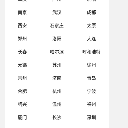
南京
武汉
成都
西安
石家庄
太原
郑州
洛阳
大连
长春
哈尔滨
呼和浩特
无锡
苏州
徐州
常州
济南
青岛
合肥
杭州
宁波
绍兴
温州
福州
厦门
长沙
深圳