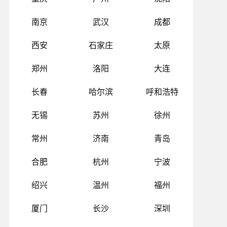
南京
武汉
成都
西安
石家庄
太原
郑州
洛阳
大连
长春
哈尔滨
呼和浩特
无锡
苏州
徐州
常州
济南
青岛
合肥
杭州
宁波
绍兴
温州
福州
厦门
长沙
深圳