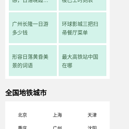
感，日落晚霞的
梭巴士时刻表
优美诗句
广州长隆一日游
环球影城三把扫
多少钱
帚餐厅菜单
形容日落黄昏美
最大高铁站中国
景的词语
在哪
全国地铁城市
北京
上海
天津
重庆
广州
沈阳