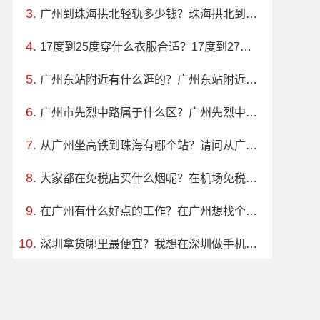
广州到珠海拱北轻轨多少钱？珠海拱北到广州南站有几点的轻轨
17度到25度穿什么衣服合适？17度到27度怎么穿衣服呀？？？？
广州东站附近有什么逛的？广州东站附近有什么好玩的地方？拜托了各位谢谢
广州市先烈中路属于什么区？广州先烈中路104号属于哪个街道办事处
从广州坐高铁到珠海有哪个站？请问从广州南站坐高铁到珠海拱北口岸是到哪个站下？
大家都在免税店买什么烟呢？在机场免税店给家人买什么烟好？
在广州有什么好点的工作？在广州想找个工厂上班，广州哪个工厂好一点？
深圳拿货哪里最便宜？我想在深圳做手机卡直销在哪里拿货最便宜呢