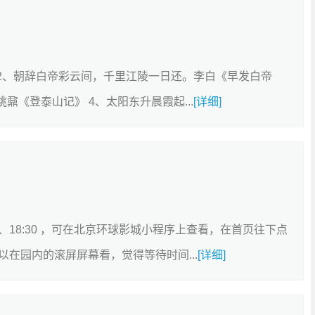
 2、朝辞白帝彩云间，千里江陵一日还。李白《早发白帝
鼐《登泰山记》 4、太阳东升晨霞起...
[详细]
0、18:30 ，可在北京环球影城小程序上查看，在首页往下点
在园内的滚屏屏幕看，觉得等待时间...
[详细]