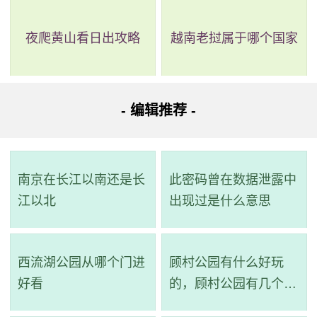
路线三：全程10.6公里，耗时51分钟，换乘1次。
夜爬黄山看日出攻略
越南老挝属于哪个国家
路线简介：起点 ->步行->
287路
（晓港新村站 至 东山口
(东华北路)站）->步行->
地铁1号线
（东山口站(F口) 至 广州东
站）->步行 -> 到达。
- 编辑推荐 -
详细路线：从起点到步行902米；晓港新村站乘287路(动
物园南门总站方向)或129路经过3站到东山口(东华北路)站；
南京在长江以南还是长
此密码曾在数据泄露中
步行287米；东山口站(F口)乘地铁1号线(广州东站方向)经过4
江以北
出现过是什么意思
站到广州东站(G口)；步行131米到达目的地。
路线四：全程11.6公里，耗时1小时5分钟，无需换乘。
西流湖公园从哪个门进
顾村公园有什么好玩
路线简介：起点 ->步行->
551路
（华海大厦站 至 广州火
好看
的，顾村公园有几个景
点
车东站总站站）->步行 -> 到达。