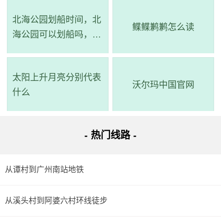
详细路线：从起点到步行463米；华海大厦站乘551路(广
北海公园划船时间，北
鲽鲽鹣鹣怎么读
海公园可以划船吗，北
州火车东站总站方向)经过13站到广州火车东站总站站；步行
海公园划船在哪个门
314米到达目的地。
太阳上升月亮分别代表
路线五：全程12.5公里，耗时1小时10分钟，无需换乘。
沃尔玛中国官网
什么
路线简介：起点 ->步行->
263路
（晓港新村站 至 广州火
车东站总站站）->步行 -> 到达。
- 热门线路 -
详细路线：从起点到步行913米；晓港新村站乘263路(广
州火车东站总站方向)经过12站到广州火车东站总站站；步行
从谭村到广州南站地铁
290米到达目的地。
从溪头村到阿婆六村环线徒步