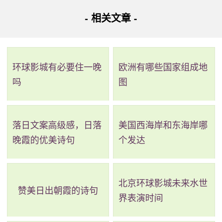
- 相关文章 -
从昌岗到广州东站其它乘车路线：
路线二：全程11.7公里，耗时28分钟，换乘2次。
环球影城有必要住一晚
欧洲有哪些国家组成地
路线简介：起点 ->
地铁8号线
（昌岗站 至 客村站）->步
吗
图
行->
地铁3号线
（客村站 至 体育西路站）->步行->
地铁1号线
（体育西路站 至 广州东站）->步行 -> 到达。
落日文案高级感，日落
美国西海岸和东海岸哪
详细路线：从起点到昌岗站乘地铁8号线(万胜围方向)经
晚霞的优美诗句
个发达
过4站到客村站；站内换乘；客村站乘地铁3号线(天河客运站
方向)经过3站到体育西路站；站内换乘；体育西路站乘地铁1
号线(广州东站方向)经过2站到广州东站(G口)；步行131米到
北京环球影城未来水世
赞美日出朝霞的诗句
界表演时间
达目的地。